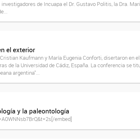
 investigadores de Incuapa el Dr. Gustavo Politis, la Dra. Mar
e...
n el exterior
Cristian Kaufmann y María Eugenia Conforti, disertaron en e
tras de la Universidad de Cádiz, España. La conferencia se tit
ana argentina"...
logía y la paleontología
?v=A0WNNsb7BrQ&t=2s[/embed]