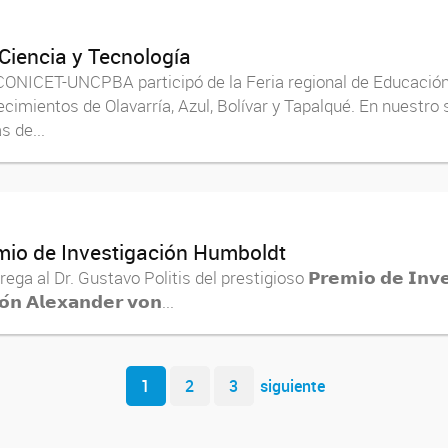
 Ciencia y Tecnología
ONICET-UNCPBA participó de la Feria regional de Educación,
ecimientos de Olavarría, Azul, Bolívar y Tapalqué. En nuestro
s de...
remio de Investigación Humboldt
l Dr. Gustavo Politis del prestigioso 𝗣𝗿𝗲𝗺𝗶𝗼 𝗱𝗲 𝗜𝗻𝘃𝗲𝘀𝘁
 𝗔𝗹𝗲𝘅𝗮𝗻𝗱𝗲𝗿 𝘃𝗼𝗻...
1
2
3
siguiente