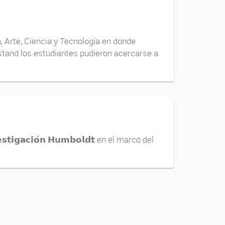
 Arte, Ciencia y Tecnología en donde
 stand los estudiantes pudieron acercarse a
𝗶𝗴𝗮𝗰𝗶𝗼́𝗻 𝗛𝘂𝗺𝗯𝗼𝗹𝗱𝘁 en el marco del