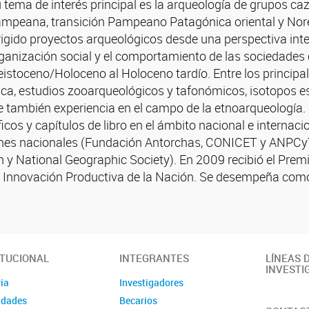
 tema de interés principal es la arqueología de grupos ca
mpeana, transición Pampeano Patagónica oriental y Nore
rigido proyectos arqueológicos desde una perspectiva inter
ganización social y el comportamiento de las sociedades 
eistoceno/Holoceno al Holoceno tardío. Entre los principa
ica, estudios zooarqueológicos y tafonómicos, isotopos es
 también experiencia en el campo de la etnoarqueología. 
icos y capítulos de libro en el ámbito nacional e internac
iones nacionales (Fundación Antorchas, CONICET y ANPCy
h y National Geographic Society). En 2009 recibió el Pr
ía e Innovación Productiva de la Nación. Se desempeña co
ITUCIONAL
INTEGRANTES
LÍNEAS 
INVESTI
ia
Investigadores
idades
Becarios