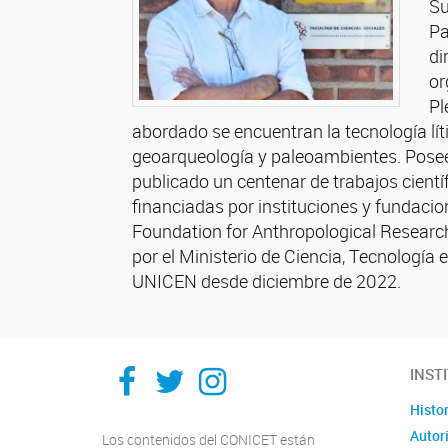
Su
Pa
di
or
Pl
abordado se encuentran la tecnología lít
geoarqueología y paleoambientes. Posee
publicado un centenar de trabajos científ
financiadas por instituciones y fundac
Foundation for Anthropological Researc
por el Ministerio de Ciencia, Tecnolog
UNICEN desde diciembre de 2022.
Facebook
Twitter
Instagram
INST
Histor
Autor
Los contenidos del CONICET están