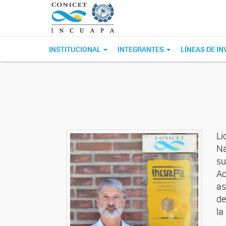
INSTITUCIONAL
INTEGRANTES
LÍNEAS DE I
Li
Na
su
Ac
as
de
la