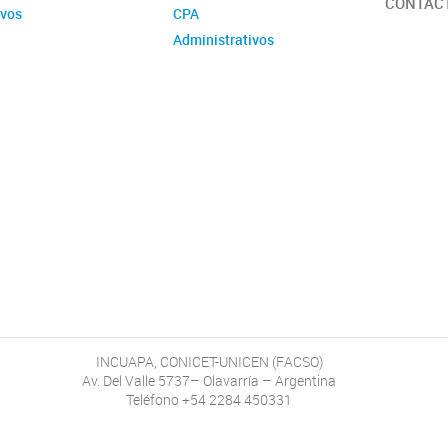
CONTAC
ivos
CPA
Administrativos
INCUAPA, CONICET-UNICEN (FACSO)
Av. Del Valle 5737– Olavarría – Argentina
Teléfono +54 2284 450331