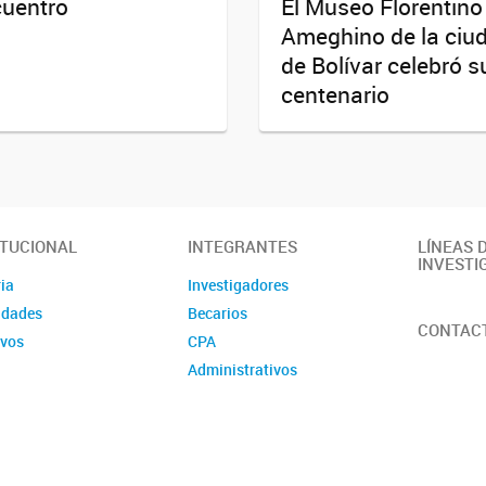
uentro
El Museo Florentino
Ameghino de la ciu
de Bolívar celebró s
centenario
ITUCIONAL
INTEGRANTES
LÍNEAS 
INVESTI
ia
Investigadores
idades
Becarios
CONTAC
ivos
CPA
Administrativos