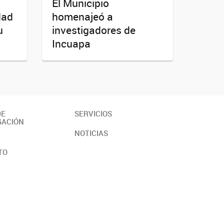
El Municipio
dad
homenajeó a
u
investigadores de
Incuapa
DE
SERVICIOS
GACIÓN
NOTICIAS
TO