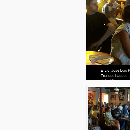
El Lic. José Luis 
Trenque Lauquen, 
INCUAPA.