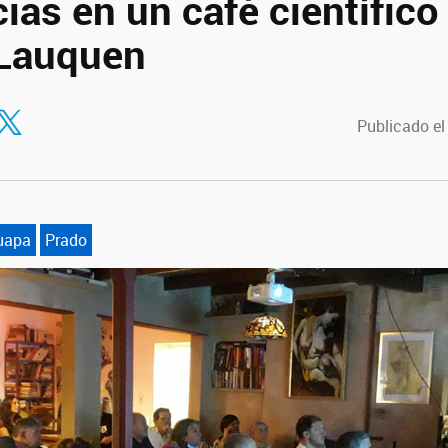
ias en un café científico
 Lauquen
tir en Facebook
ompartir en Twitter
Publicado el
uapa
Prado