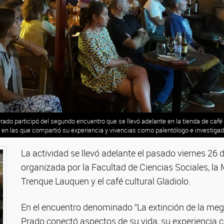
Prado participó del segundo encuentro que se llevó adelante en la tienda de café
en las que compartió su experiencia y vivencias como palentólogo e investigad
La actividad se llevó adelante el pasado viernes 26 
organizada por la Facultad de Ciencias Sociales, la
Trenque Lauquen y el café cultural Gladiolo.
En el encuentro denominado “La extinción de la mega
Prado conectó aspectos de su vida, su experiencia 