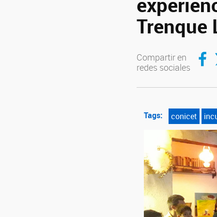
experienc
Trenque
Compar
C
Compartir en
redes sociales
Tags:
conicet
inc