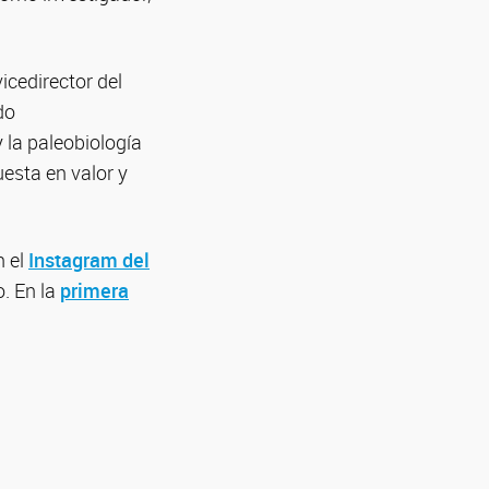
icedirector del
do
 la paleobiología
uesta en valor y
n el
Instagram del
o. En la
primera