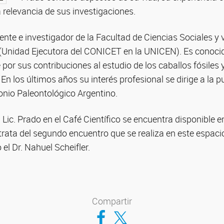
a relevancia de sus investigaciones.
cente e investigador de la Facultad de Ciencias Sociales y v
(Unidad Ejecutora del CONICET en la UNICEN). Es conoci
por sus contribuciones al estudio de los caballos fósiles y
En los últimos años su interés profesional se dirige a la p
onio Paleontológico Argentino.
 Lic. Prado en el Café Científico se encuentra disponible e
e trata del segundo encuentro que se realiza en este espaci
el Dr. Nahuel Scheifler.
Compartir
Compartir en Facebook
Compartir en Twitter