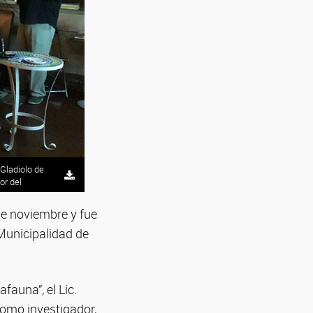
 Gladiolo de
or del
de noviembre y fue
 Municipalidad de
fauna”, el Lic.
como investigador,