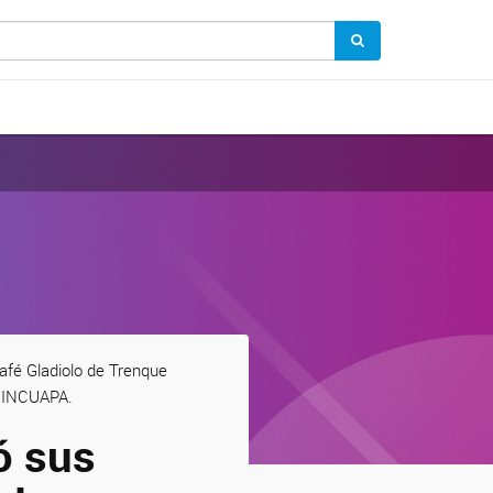
café Gladiolo de Trenque
l INCUAPA.
ó sus